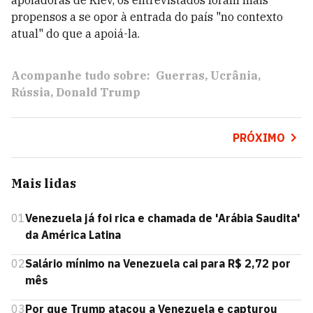
apoiadoras de Kiev, os entrevistados foram mais
propensos a se opor à entrada do país "no contexto
atual" do que a apoiá-la.
Acompanhe tudo sobre:
Guerras
Ucrânia
Rússia
Donald Trump
PRÓXIMO
Mais lidas
01
Venezuela já foi rica e chamada de 'Arábia Saudita'
da América Latina
02
Salário mínimo na Venezuela cai para R$ 2,72 por
mês
03
Por que Trump atacou a Venezuela e capturou