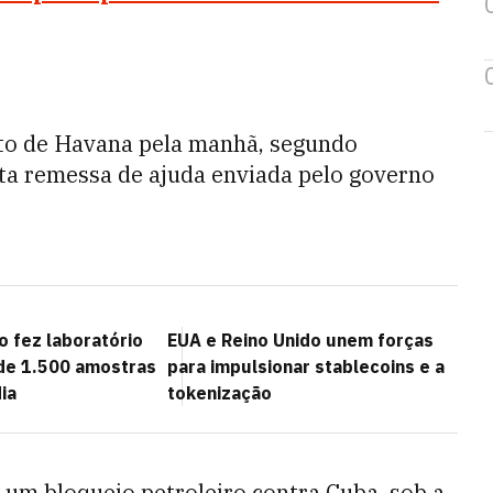
rto de Havana pela manhã, segundo
exta remessa de ajuda enviada pelo governo
 fez laboratório
EUA e Reino Unido unem forças
de 1.500 amostras
para impulsionar stablecoins e a
ia
tokenização
 um bloqueio petroleiro contra Cuba, sob a