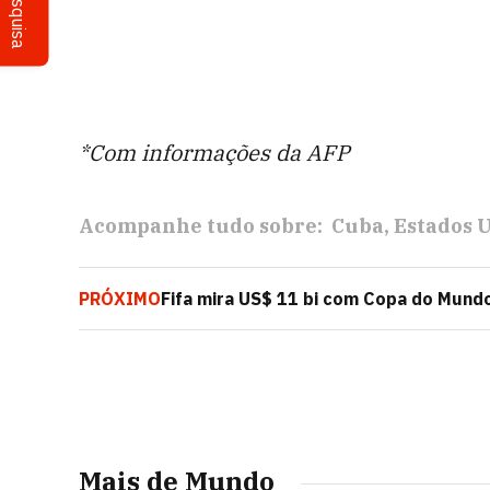
Pesquisa
*Com informações da AFP
Acompanhe tudo sobre:
Cuba
Estados 
PRÓXIMO
Fifa mira US$ 11 bi com Copa do Mund
ser obstáculos
Mais de Mundo