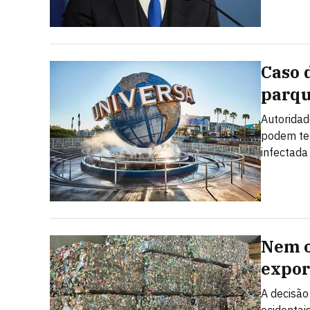
Caso 
parqu
Autoridad
podem ter
infectada
Nem o
expor
A decisão