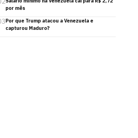
02
Salário mínimo na Venezuela cai para R$ 2,72
por mês
03
Por que Trump atacou a Venezuela e
capturou Maduro?