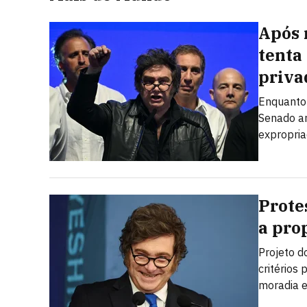
Após 
tenta
priva
Enquanto 
Senado ar
expropria
Prote
a prop
Projeto d
critérios
moradia e