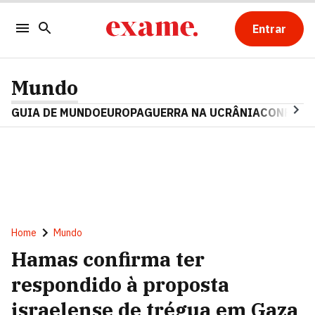
Entrar
Mundo
GUIA DE MUNDO
EUROPA
GUERRA NA UCRÂNIA
CONFLITO
Home
Mundo
Hamas confirma ter
respondido à proposta
israelense de trégua em Gaza