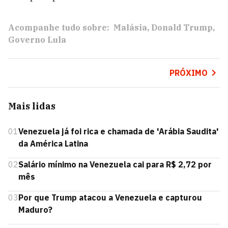
Acompanhe tudo sobre:
Malásia
Donald Trump
Governo Lula
PRÓXIMO
Mais lidas
01
Venezuela já foi rica e chamada de 'Arábia Saudita'
da América Latina
02
Salário mínimo na Venezuela cai para R$ 2,72 por
mês
03
Por que Trump atacou a Venezuela e capturou
Maduro?