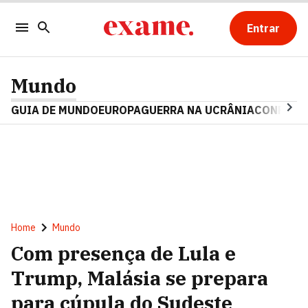
Entrar
Mundo
GUIA DE MUNDO
EUROPA
GUERRA NA UCRÂNIA
CONFLITO
Home
Mundo
Com presença de Lula e
Trump, Malásia se prepara
para cúpula do Sudeste