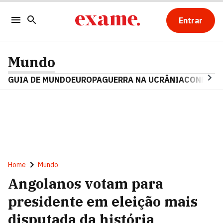
Entrar
Mundo
GUIA DE MUNDO
EUROPA
GUERRA NA UCRÂNIA
CONFLITO
Home
Mundo
Angolanos votam para
presidente em eleição mais
disputada da história