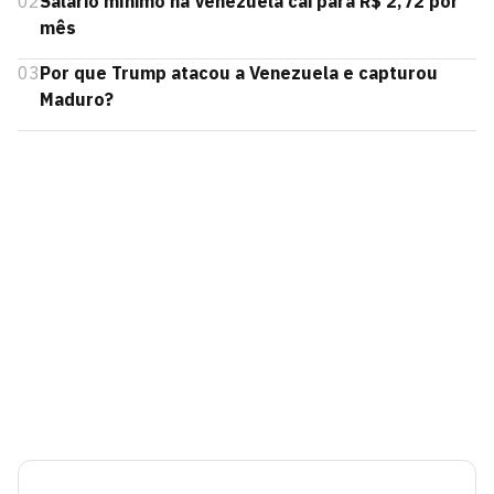
02
Salário mínimo na Venezuela cai para R$ 2,72 por
mês
03
Por que Trump atacou a Venezuela e capturou
Maduro?