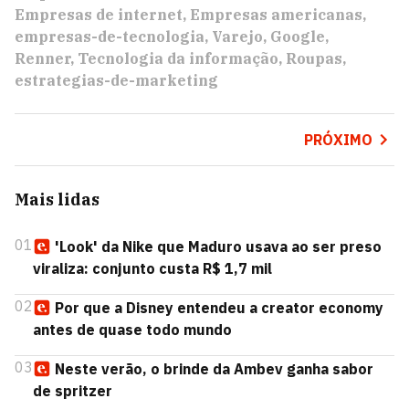
Empresas de internet
Empresas americanas
empresas-de-tecnologia
Varejo
Google
Renner
Tecnologia da informação
Roupas
estrategias-de-marketing
PRÓXIMO
Mais lidas
01
'Look' da Nike que Maduro usava ao ser preso
viraliza: conjunto custa R$ 1,7 mil
02
Por que a Disney entendeu a creator economy
antes de quase todo mundo
03
Neste verão, o brinde da Ambev ganha sabor
de spritzer