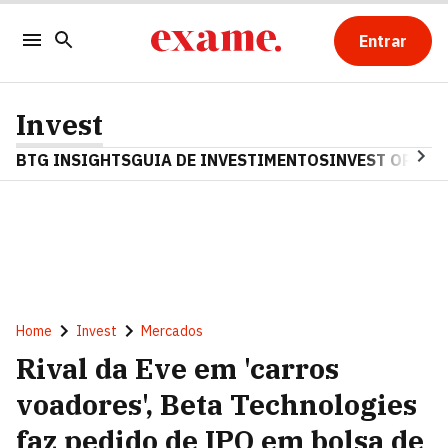
Entrar
Invest
BTG INSIGHTS
GUIA DE INVESTIMENTOS
INVEST OPINA
Home
Invest
Mercados
Rival da Eve em 'carros
voadores', Beta Technologies
faz pedido de IPO em bolsa de