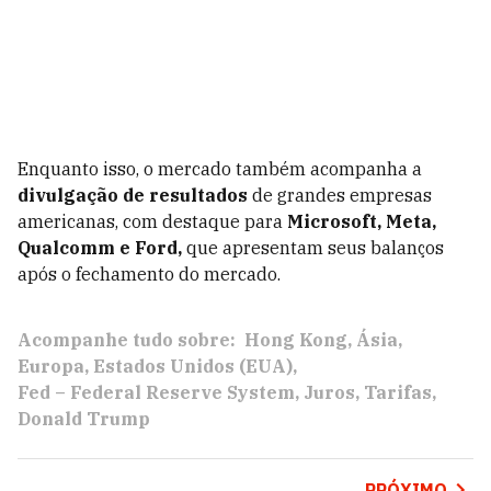
Enquanto isso, o mercado também acompanha a
divulgação de resultados
de grandes empresas
americanas, com destaque para
Microsoft, Meta,
Qualcomm e Ford,
que apresentam seus balanços
após o fechamento do mercado.
Acompanhe tudo sobre:
Hong Kong
Ásia
Europa
Estados Unidos (EUA)
Fed – Federal Reserve System
Juros
Tarifas
Donald Trump
PRÓXIMO