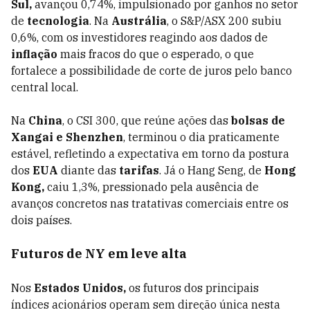
Sul,
avançou 0,74%, impulsionado por ganhos no setor
de
tecnologia
. Na
Austrália
, o S&P/ASX 200 subiu
0,6%, com os investidores reagindo aos dados de
inflação
mais fracos do que o esperado, o que
fortalece a possibilidade de corte de juros pelo banco
central local.
Na
China
, o CSI 300, que reúne ações das
bolsas de
Xangai e Shenzhen
, terminou o dia praticamente
estável, refletindo a expectativa em torno da postura
dos
EUA
diante das
tarifas
. Já o Hang Seng, de
Hong
Kong,
caiu 1,3%, pressionado pela ausência de
avanços concretos nas tratativas comerciais entre os
dois países.
Futuros de NY em leve alta
Nos
Estados Unidos,
os futuros dos principais
índices acionários operam sem direção única nesta