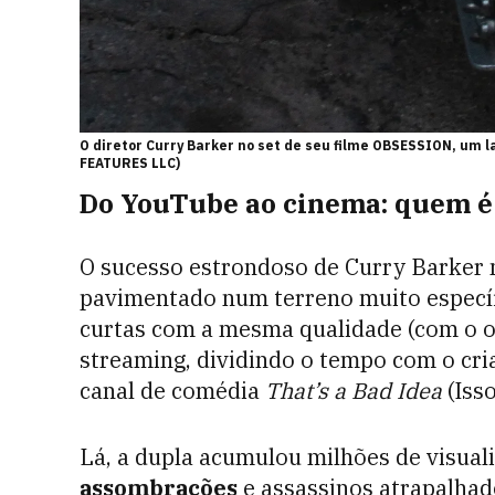
O diretor Curry Barker no set de seu filme OBSESSION, um 
FEATURES LLC)
Do YouTube ao cinema: quem é
O sucesso estrondoso de Curry Barker n
pavimentado num terreno muito especí
curtas com a mesma qualidade (com o o
streaming,
dividindo o tempo com o cr
canal de comédia
T
hat’s a Bad Idea
(Iss
Lá, a dupla acumulou milhões de visua
assombrações
e assassinos atrapalhad