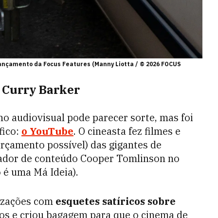
lançamento da Focus Features (Manny Liotta / © 2026 FOCUS
 Curry Barker
o audiovisual pode parecer sorte, mas foi
fico:
o YouTube
. O cineasta fez filmes e
rçamento possível) das gigantes de
iador de conteúdo Cooper Tomlinson no
o é uma Má Ideia)
.
lizações com
esquetes satíricos sobre
os e criou ba
gagem para que o cinema de