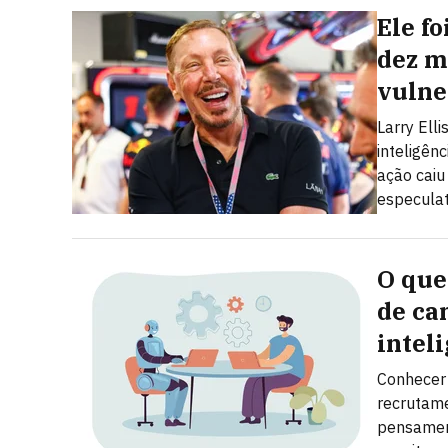
Ele f
dez m
vulne
Larry Elli
inteligênc
ação caiu
especulat
O que
de ca
inteli
Conhecer 
recrutam
pensament