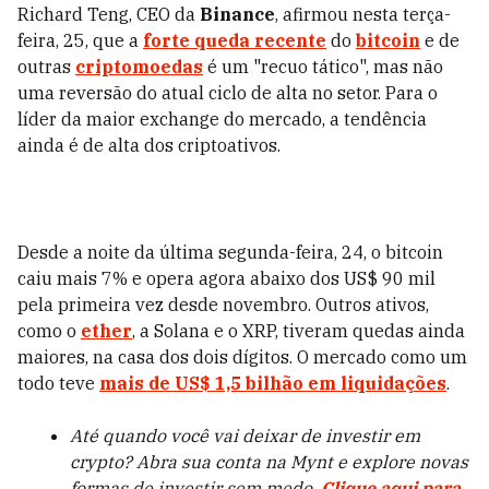
Richard Teng, CEO da
Binance
, afirmou nesta terça-
feira, 25, que a
forte queda recente
do
bitcoin
e de
outras
criptomoedas
é um "recuo tático", mas não
uma reversão do atual ciclo de alta no setor. Para o
líder da maior exchange do mercado, a tendência
ainda é de alta dos criptoativos.
Desde a noite da última segunda-feira, 24, o bitcoin
caiu mais 7% e opera agora abaixo dos US$ 90 mil
pela primeira vez desde novembro. Outros ativos,
como o
ether
, a Solana e o XRP, tiveram quedas ainda
maiores, na casa dos dois dígitos. O mercado como um
todo teve
mais de US$ 1,5 bilhão em liquidações
.
Até quando você vai deixar de investir em
crypto? Abra sua conta na Mynt e explore novas
formas de investir sem medo.
Clique aqui para