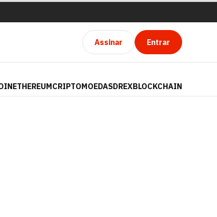
Assinar
Entrar
OIN
ETHEREUM
CRIPTOMOEDAS
DREX
BLOCKCHAIN