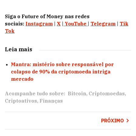
Siga o Future of Money nas redes
sociais:
Instagram
|
X
|
YouTube
|
Telegram
|
Tik
Tok
Leia mais
Mantra: mistério sobre responsável por
colapso de 90% da criptomoeda intriga
mercado
Acompanhe tudo sobre:
Bitcoin
Criptomoedas
Criptoativos
Finanças
PRÓXIMO