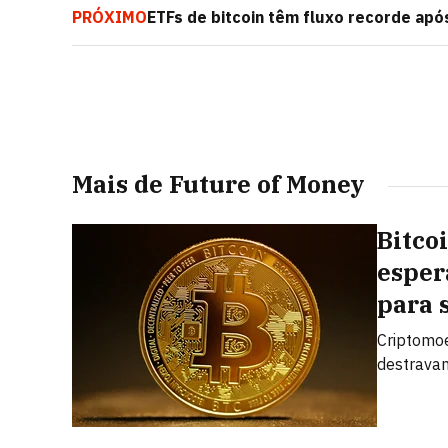
PRÓXIMO
ETFs de bitcoin têm fluxo recorde ap
bilhão em um dia
Mais de Future of Money
Bitcoi
esper
para 
Criptomo
destravam