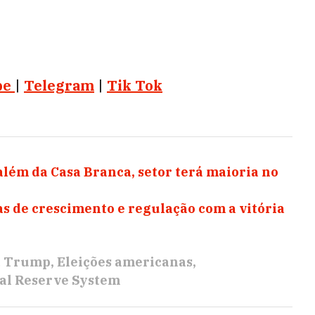
be
|
Telegram
|
Tik Tok
além da Casa Branca, setor terá maioria no
as de crescimento e regulação com a vitória
d Trump
Eleições americanas
ral Reserve System