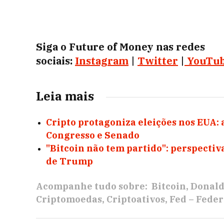
Siga o Future of Money nas redes
sociais:
Instagram
|
Twitter
|
YouTu
Leia mais
Cripto protagoniza eleições nos EUA: 
Congresso e Senado
"Bitcoin não tem partido": perspectiv
de Trump
Acompanhe tudo sobre:
Bitcoin
Donal
Criptomoedas
Criptoativos
Fed – Fede