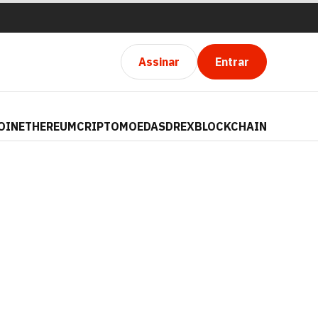
Assinar
Entrar
OIN
ETHEREUM
CRIPTOMOEDAS
DREX
BLOCKCHAIN