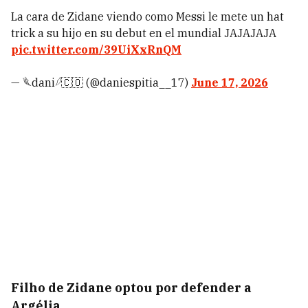
La cara de Zidane viendo como Messi le mete un hat
trick a su hijo en su debut en el mundial JAJAJAJA
pic.twitter.com/39UiXxRnQM
— 𓆰dani𓆪🇨🇴 (@daniespitia__17)
June 17, 2026
Filho de Zidane optou por defender a
Argélia