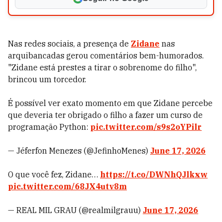
Nas redes sociais, a presença de
Zidane
nas
arquibancadas gerou comentários bem-humorados.
"Zidane está prestes a tirar o sobrenome do filho",
brincou um torcedor.
É possível ver exato momento em que Zidane percebe
que deveria ter obrigado o filho a fazer um curso de
programação Python:
pic.twitter.com/s9s2oYPilr
— Jéferfon Menezes (@JefinhoMenes)
June 17, 2026
O que você fez, Zidane…
https://t.co/DWNhQJlkxw
pic.twitter.com/68JX4utv8m
— REAL MIL GRAU (@realmilgrauu)
June 17, 2026