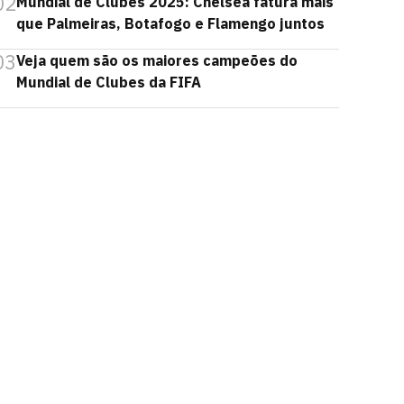
02
Mundial de Clubes 2025: Chelsea fatura mais
que Palmeiras, Botafogo e Flamengo juntos
03
Veja quem são os maiores campeões do
Mundial de Clubes da FIFA