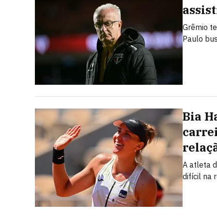
assis
Grêmio te
Paulo bus
Bia H
carre
relaç
A atleta 
difícil n