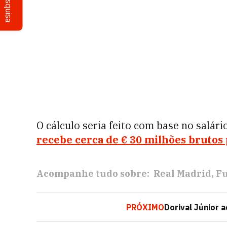
Pesquisa
O cálculo seria feito com base no salári
recebe cerca de € 30 milhões brutos
Acompanhe tudo sobre:
Real Madrid
Fu
PRÓXIMO
Dorival Júnior 