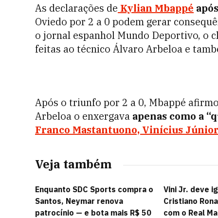
As declarações de
Kylian Mbappé
após
Oviedo por 2 a 0 podem gerar consequên
o jornal espanhol Mundo Deportivo, o cl
feitas ao técnico Álvaro Arbeloa e tamb
Após o triunfo por 2 a 0, Mbappé afirmo
Arbeloa o enxergava
apenas como a “q
Franco Mastantuono, Vinícius Júnior
Veja também
Enquanto SDC Sports compra o
Vini Jr. deve 
Santos, Neymar renova
Cristiano Ron
patrocínio — e bota mais R$ 50
com o Real Ma