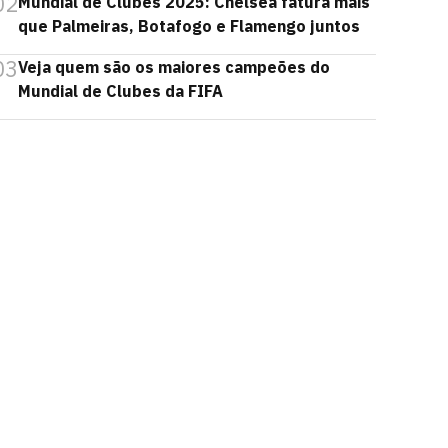
02
Mundial de Clubes 2025: Chelsea fatura mais
que Palmeiras, Botafogo e Flamengo juntos
03
Veja quem são os maiores campeões do
Mundial de Clubes da FIFA