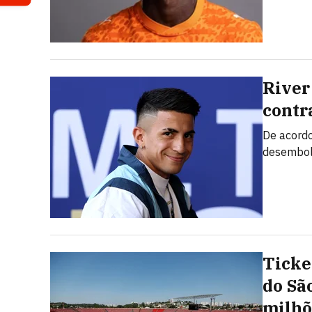
River
contr
De acordo
desembols
Ticke
do Sã
milhõ