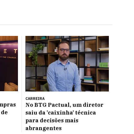
CARREIRA
ompras
No BTG Pactual, um diretor
 de
saiu da 'caixinha' técnica
para decisões mais
abrangentes