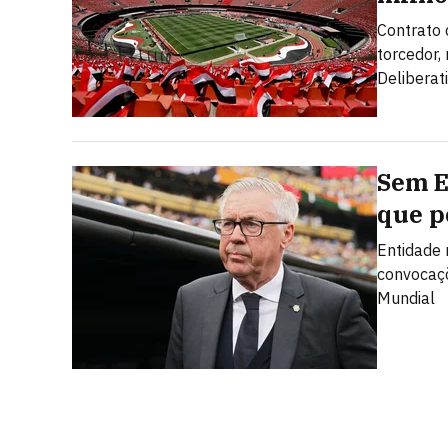
Contrato 
torcedor,
Deliberat
Sem E
que p
Entidade 
convocaçõ
Mundial