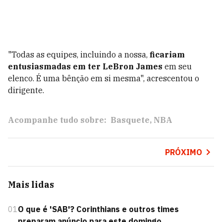
"Todas as equipes, incluindo a nossa,
ficariam
entusiasmadas em ter LeBron James
em seu
elenco. É uma bênção em si mesma", acrescentou o
dirigente.
Acompanhe tudo sobre:
Basquete
NBA
PRÓXIMO
Mais lidas
01
O que é 'SAB'? Corinthians e outros times
preparam anúncio para este domingo