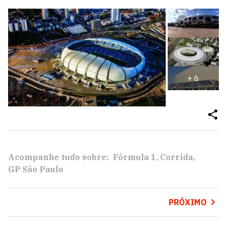
+
6
Acompanhe tudo sobre:
Fórmula 1
Corrida
GP São Paulo
PRÓXIMO