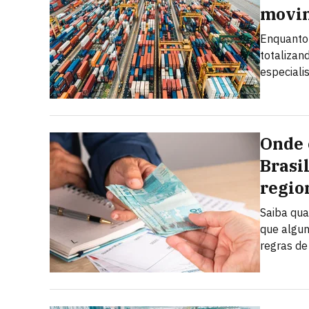
movi
Enquanto 
totalizan
especiali
Onde 
Brasi
regio
Saiba qua
que algun
regras de