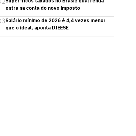
02
Super-ricos taxados no Brasil: qual renda
entra na conta do novo imposto
03
Salário mínimo de 2026 é 4,4 vezes menor
que o ideal, aponta DIEESE