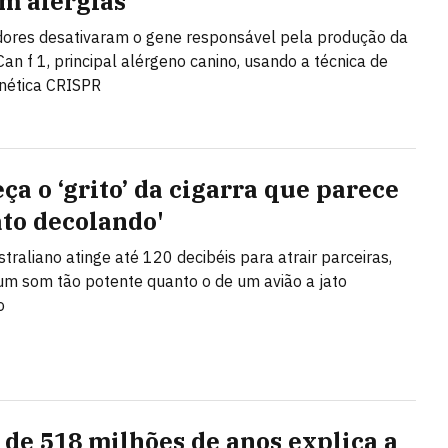
m alergias
ores desativaram o gene responsável pela produção da
Can f 1, principal alérgeno canino, usando a técnica de
nética CRISPR
ça o ‘grito’ da cigarra que parece
ato decolando'
straliano atinge até 120 decibéis para atrair parceiras,
um som tão potente quanto o de um avião a jato
o
l de 518 milhões de anos explica a