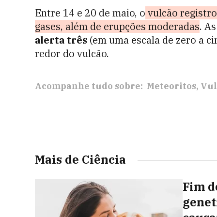
Entre 14 e 20 de maio, o
vulcão registro
gases, além de erupções moderadas
. A
alerta três
(em uma escala de zero a ci
redor do vulcão.
Acompanhe tudo sobre:
Meteoritos
Vul
Mais de Ciência
Fim d
genet