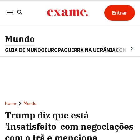
Entrar
Mundo
GUIA DE MUNDO
EUROPA
GUERRA NA UCRÂNIA
CONFLITO
Home
Mundo
Trump diz que está
'insatisfeito' com negociações
com o Irã e menciona