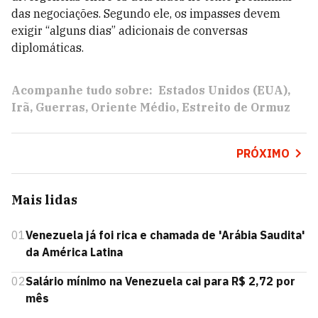
das negociações. Segundo ele, os impasses devem
exigir “alguns dias” adicionais de conversas
diplomáticas.
Acompanhe tudo sobre:
Estados Unidos (EUA)
Irã
Guerras
Oriente Médio
Estreito de Ormuz
PRÓXIMO
Mais lidas
01
Venezuela já foi rica e chamada de 'Arábia Saudita'
da América Latina
02
Salário mínimo na Venezuela cai para R$ 2,72 por
mês