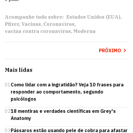
Acompanhe tudo sobre:
Estados Unidos (EUA)
Pfizer
Vacinas
Coronavírus
vacina contra coronavírus
Moderna
PRÓXIMO
Mais lidas
01
Como lidar com a ingratidão? Veja 10 frases para
responder ao comportamento, segundo
psicólogos
02
18 mentiras e verdades científicas em Grey's
Anatomy
03
Pássaros estão usando pele de cobra para afastar