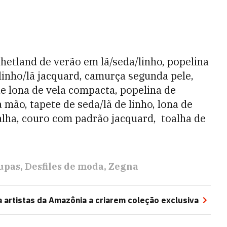
etland de verão em lã/seda/linho, popelina
linho/lã jacquard, camurça segunda pele,
e lona de vela compacta, popelina de
à mão, tapete de seda/lã de linho, lona de
alha, couro com padrão jacquard, toalha de
upas
Desfiles de moda
Zegna
 artistas da Amazônia a criarem coleção exclusiva