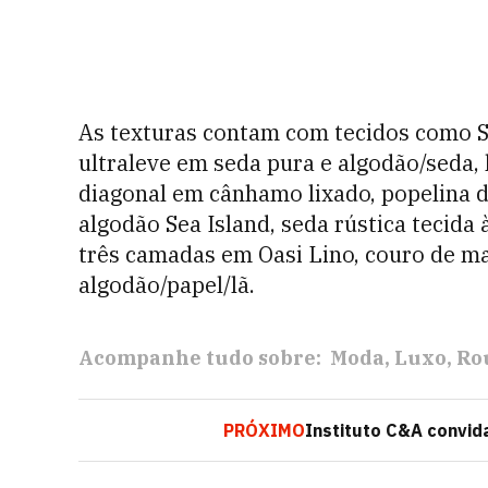
As texturas contam com tecidos como Sh
ultraleve em seda pura e algodão/seda, 
diagonal em cânhamo lixado, popelina d
algodão Sea Island, seda rústica tecida 
três camadas em Oasi Lino, couro de m
algodão/papel/lã.
Acompanhe tudo sobre:
Moda
Luxo
Ro
PRÓXIMO
Instituto C&A convida