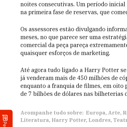
noites consecutivas. Um período inicial
na primeira fase de reservas, que come
Os assessores estão divulgando informa
meses, no que parece ser uma estratégi
comercial da peça pareça extremament
quaisquer esforços de marketing.
Até agora tudo ligado a Harry Potter s
já venderam mais de 450 milhões de cóp
enquanto a franquia de filmes, em oito 
de 7 bilhões de dólares nas bilheterias
Acompanhe tudo sobre:
Europa
Arte
R
Literatura
Harry Potter
Londres
Teat