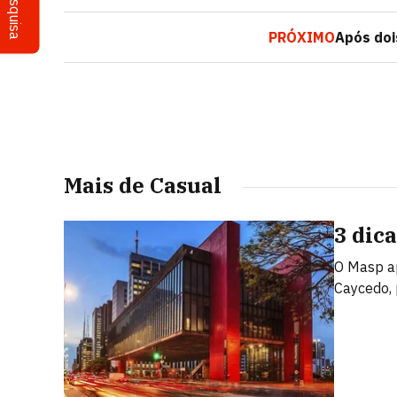
Pesquisa
PRÓXIMO
Após doi
Mais de Casual
3 dic
O Masp ap
Caycedo, 