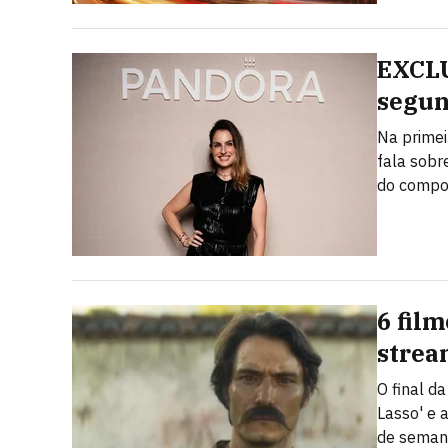
EXCLU
segun
Na primei
fala sobr
do compo
6 fil
strea
O final d
Lasso' e 
de sema