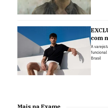
EXCLU
com n
A varejis
funcional
Brasil
Mais na Exame