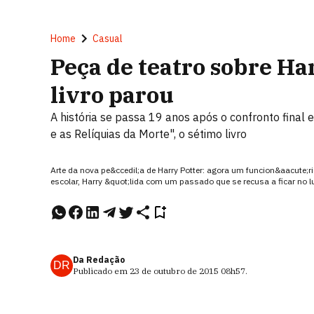
Home
Casual
Peça de teatro sobre Ha
livro parou
A história se passa 19 anos após o confronto final 
e as Relíquias da Morte", o sétimo livro
Arte da nova pe&ccedil;a de Harry Potter: agora um funcion&aacute;ri
escolar, Harry &quot;lida com um passado que se recusa a ficar no l
Da Redação
DR
Publicado em
23 de outubro de 2015
08h57
.