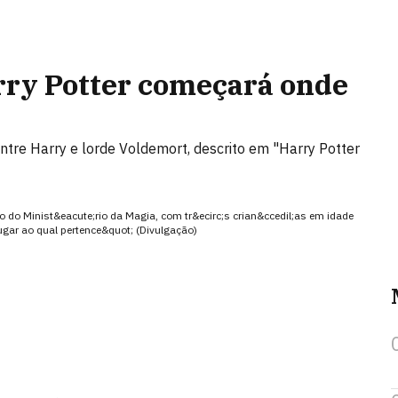
rry Potter começará onde
entre Harry e lorde Voldemort, descrito em "Harry Potter
o do Minist&eacute;rio da Magia, com tr&ecirc;s crian&ccedil;as em idade
ugar ao qual pertence&quot; (Divulgação)