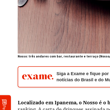
Nosso: três andares com bar, restaurante e terraço (Nosso
Siga a Exame e fique por
notícias do Brasil e do 
Localizado em Ipanema, o Nosso é o b
ranking. A carta de drinques assinada p