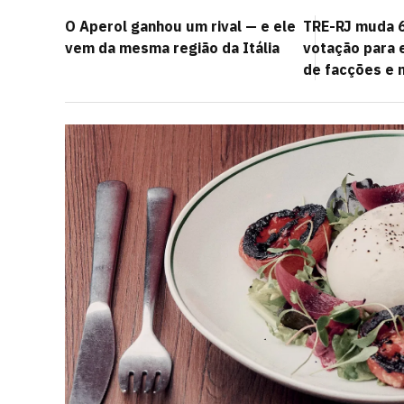
O Aperol ganhou um rival — e ele
TRE-RJ muda 6
vem da mesma região da Itália
votação para e
de facções e m