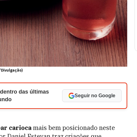
/Divulgação)
 dentro das últimas
Seguir no Google
Mundo
ar carioca
mais bem posicionado neste
or Daniel Estevan traz criações que