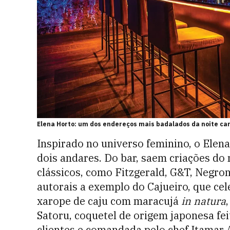
Elena Horto: um dos endereços mais badalados da noite ca
Inspirado no universo feminino, o Elen
dois andares. Do bar, saem criações do
clássicos, como Fitzgerald, G&T, Negro
autorais a exemplo do Cajueiro, que cel
xarope de caju com maracujá
in natura
Satoru, coquetel de origem japonesa fe
clientes e comandada pelo chef Itamar 