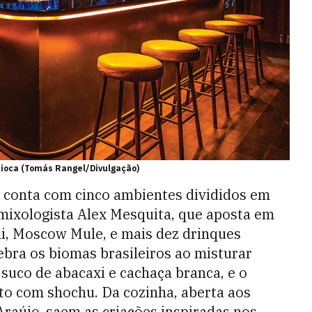
rioca (Tomás Rangel/Divulgação)
a conta com cinco ambientes divididos em
 mixologista Alex Mesquita, que aposta em
ni, Moscow Mule, e mais dez drinques
ebra os biomas brasileiros ao misturar
, suco de abacaxi e cachaça branca, e o
ito com shochu. Da cozinha, aberta aos
Araújo, saem as criações inspiradas nos