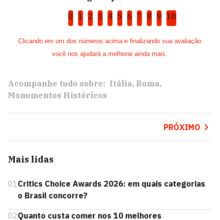
0
1
2
3
4
5
6
7
8
9
10
Clicando em um dos números acima e finalizando sua avaliação
você nos ajudará a melhorar ainda mais.
Acompanhe tudo sobre:
Itália
Roma
Monumentos Históricos
PRÓXIMO
Mais lidas
01
Critics Choice Awards 2026: em quais categorias
o Brasil concorre?
02
Quanto custa comer nos 10 melhores