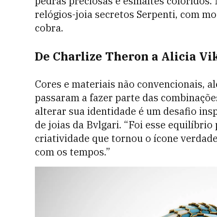
pedras preciosas e esmaltes coloridos.
relógios-joia secretos Serpenti, com m
cobra.
De Charlize Theron a Alicia V
Cores e materiais não convencionais, a
passaram a fazer parte das combinações
alterar sua identidade é um desafio inspi
de joias da Bvlgari. “Foi esse equilíbri
criatividade que tornou o ícone verda
com os tempos.”