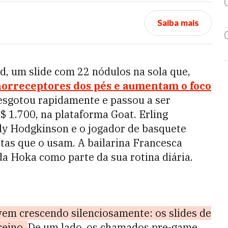
Saiba mais
nd, um slide com 22 nódulos na sola que,
orreceptores dos pés e aumentam o foco
sgotou rapidamente e passou a ser
$ 1.700, na plataforma Goat. Erling
ly Hodgkinson e o jogador de basquete
tas que o usam. A bailarina Francesca
da Hoka como parte da sua rotina diária.
vem crescendo silenciosamente: os slides de
reino.
De um lado, os chamados pre-game