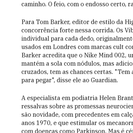
caminho. O feio, com o endosso certo, r
Para Tom Barker, editor de estilo da Hi
concorrência forte nessa corrida. Os V
individual para cada dedo, originalmente
usados em Londres com marcas cult c
Barker acredita que o Nike Mind 002, 
mantém a sola com nódulos, mas adicio
cruzados, tem as chances certas. "Tem 
para pegar", disse ele ao Guardian.
A especialista em podiatria Helen Brant
ressalvas sobre as promessas neurocien
são novidade, com precedentes em calça
anos 1970, e que estimular os mecanorr
com doenças como Parkinson. Mas é céti