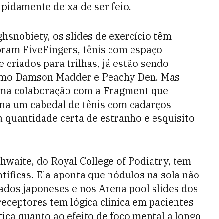
apidamente deixa de ser feio.
ghsnobiety, os slides de exercício têm
ibram FiveFingers, tênis com espaço
 criados para trilhas, já estão sendo
omo Damson Madder e Peachy Den. Mas
uma colaboração com a Fragment que
na um cabedal de tênis com cadarços
a quantidade certa de estranho e esquisito
hwaite, do Royal College of Podiatry, tem
tíficas. Ela aponta que nódulos na sola não
dos japoneses e nos Arena pool slides dos
eceptores tem lógica clínica em pacientes
ca quanto ao efeito de foco mental a longo