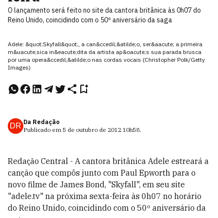
O lançamento será feito no site da cantora britânica às 0h07 do
Reino Unido, coincidindo com o 50º aniversário da saga
Adele: &quot;Skyfall&quot;, a can&ccedil;&atilde;o, ser&aacute; a primeira
m&uacute;sica in&eacute;dita da artista ap&oacute;s sua parada brusca
por uma opera&ccedil;&atilde;o nas cordas vocais (Christopher Polk/Getty
Images)
Da Redação
DR
Publicado em
5 de outubro de 2012
10h58
.
Redação Central - A cantora britânica Adele estreará a
canção que compôs junto com Paul Epworth para o
novo filme de James Bond, "Skyfall", em seu site
"adele.tv" na próxima sexta-feira às 0h07 no horário
do Reino Unido, coincidindo com o 50º aniversário da