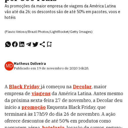
As promoções da maior empresa de viagens da América Latina
vão até dia 26; os descontos são de até 50% em pacotes, voos e
hotéis
(Flavio Veloso/Brazil Photos/LightRocket/Getty Images)
Matheus Doliveira
MD
Publicado em
19 de novembro de 2020
16h28
.
A
Black Friday
já começou na
Decolar
,
maior
empresa de
viagens
da América Latina. Antes mesmo
da próxima sexta-feira 27 de novembro, a Decolar deu
início
a
promoção
Esquenta Black Friday,
que
terminará às 17h59 do dia 26 de novembro. A ação
oferece descontos de até 50% em produtos como
passagem aérea,
hotelaria
, locação de carros, seguro-