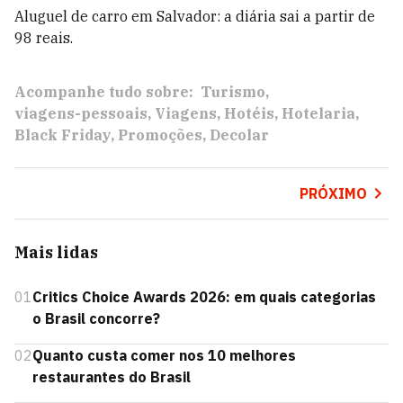
Aluguel de carro em
Salvador:
a diária sai a partir de
98 reais.
Acompanhe tudo sobre:
Turismo
viagens-pessoais
Viagens
Hotéis
Hotelaria
Black Friday
Promoções
Decolar
PRÓXIMO
Mais lidas
01
Critics Choice Awards 2026: em quais categorias
o Brasil concorre?
02
Quanto custa comer nos 10 melhores
restaurantes do Brasil