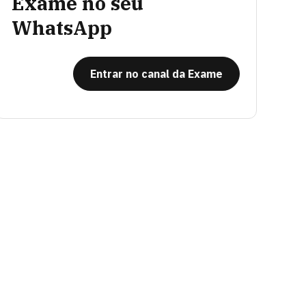
Exame no seu
WhatsApp
Entrar no canal da Exame