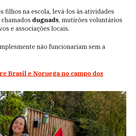
 filhos na escola, levá-los às atividades
os chamados
dugnads
, mutirões voluntários
vos e associações locais.
 simplesmente não funcionariam sem a
tre Brasil e Noruega no campo dos