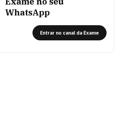
Exame no seu
WhatsApp
Entrar no canal da Exame