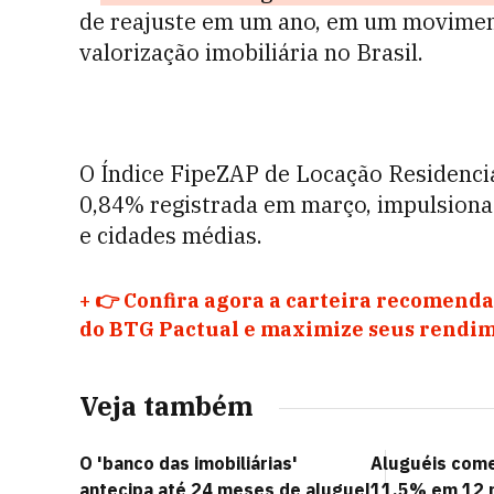
de reajuste em um ano, em um movime
valorização imobiliária no Brasil.
O Índice FipeZAP de Locação Residenc
0,84% registrada em março, impulsiona
e cidades médias.
+
👉 Confira agora a carteira recomenda
do BTG Pactual e maximize seus rendim
Veja também
O 'banco das imobiliárias'
Aluguéis come
antecipa até 24 meses de aluguel
11,5% em 12 