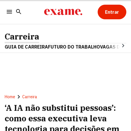
Entrar
Carreira
GUIA DE CARREIRA
FUTURO DO TRABALHO
VAGAS DE E
Home
Carreira
‘A IA não substitui pessoas’:
como essa executiva leva
tecnologia para decisões em