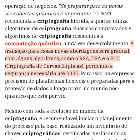
operação de negócios.
"Se preparar para as novas
descobertas quânticas é importante."
O
NIST
recomenda a
criptografia
híbrida, a qual se utiliza
algoritmos de
criptografia
clássicos comprovados e
algoritmos de
criptografia
resistentes à
computação quântica
, ainda em desenvolvimento.
A
transição para essas novas abordagens será gradual,
com alguns algoritmos, como o RSA, DSA e o ECC
(Criptografia de Curvas Elípticas), perdendo a
segurança necessária até 2035.
Para isso, as empresas
precisam de plataformas flexíveis e preparadas para a
proteção de dados a longo prazo, no mundo pós-
quântico que está por vir.
Mesmo com toda a evolução no mundo da
criptografia
, é recomendável iniciar o planejamento
do processo pela base, realizando um inventário de
chaves
criptográficas
, certificados, verificando as