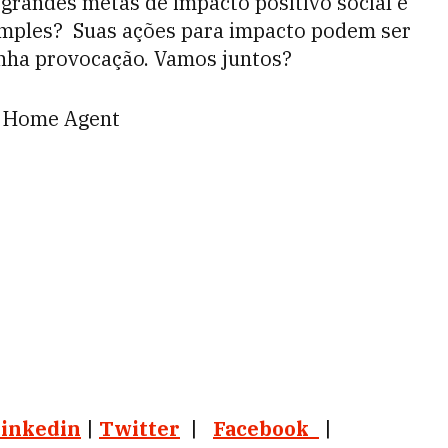
 grandes metas de impacto positivo social e
simples? Suas ações para impacto podem ser
inha provocação. Vamos juntos?
a Home Agent
inkedin
|
Twitter
|
Facebook
|