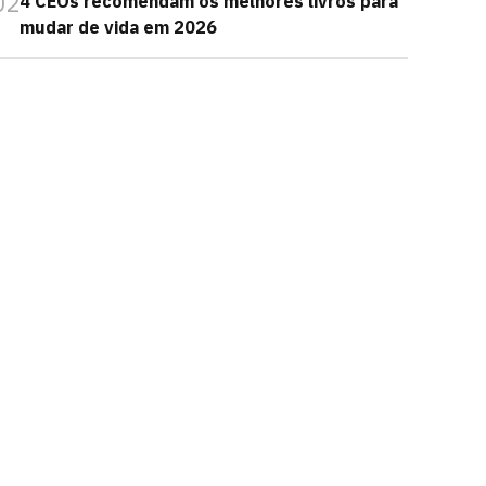
02
4 CEOs recomendam os melhores livros para
mudar de vida em 2026