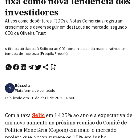
fixa como nova tendência dos
investidores
Ativos como debêntures, FIDCs e Notas Comerciais registram
crescimento e devem seguir em destaque no mercado, segundo
CEO da Oliveira Trust
s títulos atrelados à Selic ou ao CDI tornam-se ainda mais atrativos em
tempos de incerteza (Freepik/Freepik)
Bússola
Plataforma de conteúdo
Publicado em
10 de abril de 2025
07h00
.
Com a taxa
Selic
em 14,25% ao ano e a expectativa de
um novo aumento na próxima reunião do Comitê de
Política Monetária (Copom) em maio, o mercado
projeta que a taxa supere os 15% em junho.