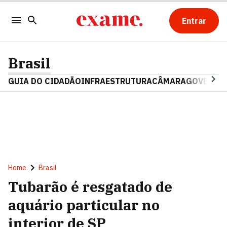
Entrar
Brasil
GUIA DO CIDADÃO
INFRAESTRUTURA
CÂMARA
GOVERNO 
Home
Brasil
Tubarão é resgatado de
aquário particular no
interior de SP