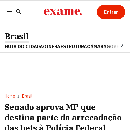
Entrar
Brasil
GUIA DO CIDADÃO
INFRAESTRUTURA
CÂMARA
GOVERNO 
Home
Brasil
Senado aprova MP que
destina parte da arrecadação
das bets à Polícia Federal