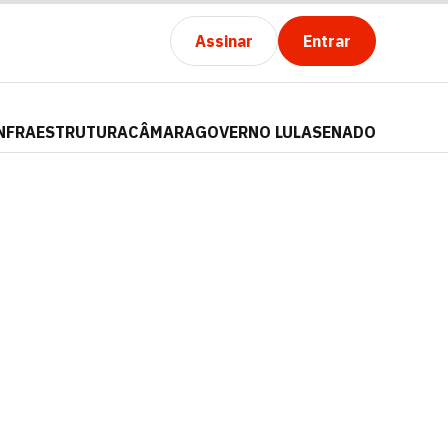
Assinar
Entrar
NFRAESTRUTURA
CÂMARA
GOVERNO LULA
SENADO