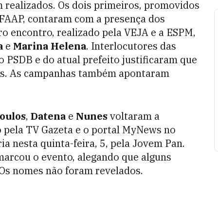
 realizados. Os dois primeiros, promovidos
e FAAP, contaram com a presença dos
ro encontro, realizado pela VEJA e a ESPM,
a
e
Marina Helena
. I
nterlocutores das
PSDB e do atual prefeito justificaram que
os. As campanhas também apontaram
oulos
,
Datena
e
Nunes
voltaram a
 pela TV Gazeta e o portal MyNews no
a nesta quinta-feira, 5, pela Jovem Pan.
marcou o evento, alegando que alguns
Os nomes não foram revelados.