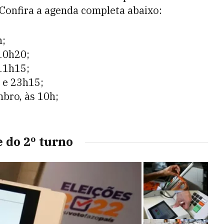
 Confira a agenda completa abaixo:
h;
10h20;
 11h15;
 e 23h15;
mbro, às 10h;
e do 2º turno