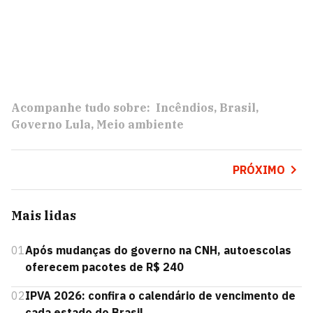
Acompanhe tudo sobre:
Incêndios
Brasil
Governo Lula
Meio ambiente
PRÓXIMO
Mais lidas
01
Após mudanças do governo na CNH, autoescolas
oferecem pacotes de R$ 240
02
IPVA 2026: confira o calendário de vencimento de
cada estado do Brasil