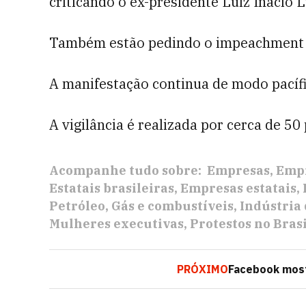
criticando o ex-presidente Luiz Inácio Lu
Também estão pedindo o impeachment d
A manifestação continua de modo pacífi
A vigilância é realizada por cerca de 50 
Acompanhe tudo sobre:
Empresas
Empr
Estatais brasileiras
Empresas estatais
Petróleo
Gás e combustíveis
Indústria 
Mulheres executivas
Protestos no Brasi
PRÓXIMO
Facebook mos