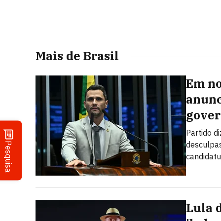
Mais de Brasil
Em no
anunc
gover
Partido d
desculpas
Pesquisa
candidatu
Lula 