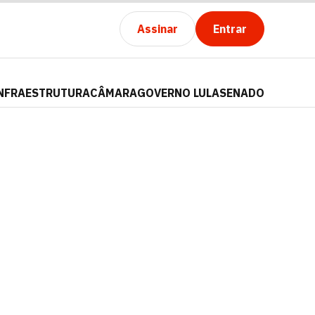
Assinar
Entrar
NFRAESTRUTURA
CÂMARA
GOVERNO LULA
SENADO