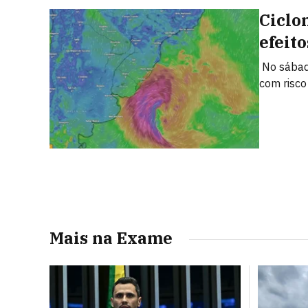
Ciclo
efeito
No sábado
com risco
Mais na Exame