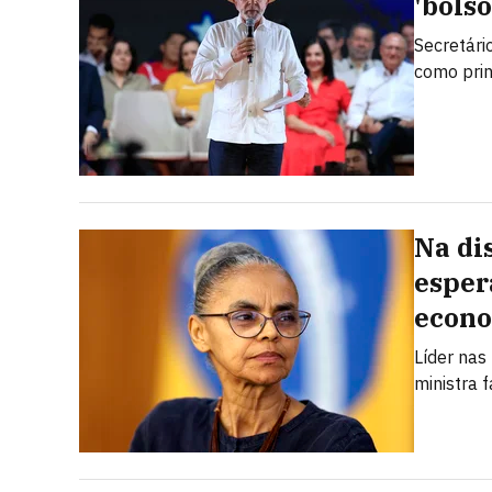
'bolso
Secretári
como prin
Na di
esper
econ
Líder nas
ministra 