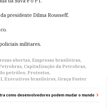
la da Silva e o PT.
a presidente Dilma Rousseff.
co.
policiais militares.
esas abertas
Empresas brasileiras
Petrobras
Capitalização da Petrobras
do petróleo
Protestos
l
Executivos brasileiros
Graça Foster
tra como desenvolvedores podem mudar o mundo