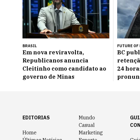
BRASIL
FUTURE OF
Em nova reviravolta,
BC publ
Republicanos anuncia
retençã
Cleitinho como candidato ao
24 horas
governo de Minas
pronun
EDITORIAS
Mundo
GUI
Casual
CO
Home
Marketing