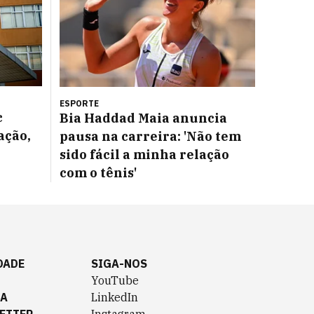
ESPORTE
c
Bia Haddad Maia anuncia
ação,
pausa na carreira: 'Não tem
sido fácil a minha relação
com o tênis'
DADE
SIGA-NOS
YouTube
TA
LinkedIn