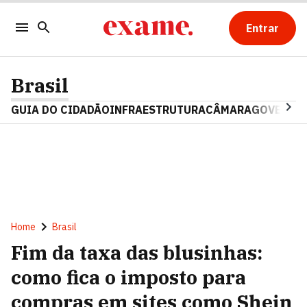
Entrar
Brasil
GUIA DO CIDADÃO
INFRAESTRUTURA
CÂMARA
GOVERNO 
Home
Brasil
Fim da taxa das blusinhas:
como fica o imposto para
compras em sites como Shein