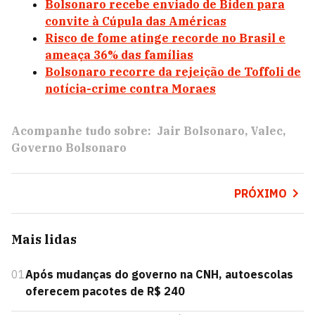
Bolsonaro recebe enviado de Biden para
convite à Cúpula das Américas
Risco de fome atinge recorde no Brasil e
ameaça 36% das famílias
Bolsonaro recorre da rejeição de Toffoli de
notícia-crime contra Moraes
Acompanhe tudo sobre:
Jair Bolsonaro
Valec
Governo Bolsonaro
PRÓXIMO
Mais lidas
01
Após mudanças do governo na CNH, autoescolas
oferecem pacotes de R$ 240