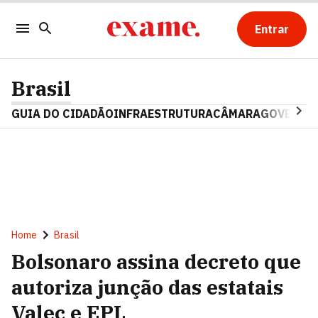
Entrar
Brasil
GUIA DO CIDADÃO
INFRAESTRUTURA
CÂMARA
GOVERNO 
Home
Brasil
Bolsonaro assina decreto que
autoriza junção das estatais
Valec e EPL