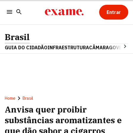
Entrar
Brasil
GUIA DO CIDADÃO
INFRAESTRUTURA
CÂMARA
GOVERNO 
Home
Brasil
Anvisa quer proibir
substâncias aromatizantes e
que dão sabor a cigarros