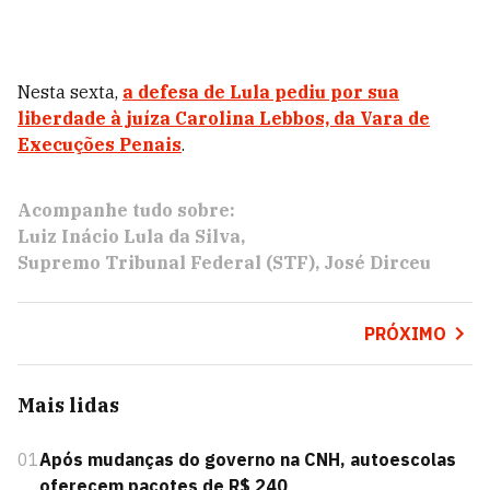
Nesta sexta,
a defesa de Lula pediu por sua
liberdade à juíza Carolina Lebbos, da Vara de
Execuções Penais
.
Acompanhe tudo sobre:
Luiz Inácio Lula da Silva
Supremo Tribunal Federal (STF)
José Dirceu
PRÓXIMO
Mais lidas
01
Após mudanças do governo na CNH, autoescolas
oferecem pacotes de R$ 240