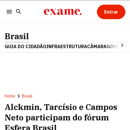
Entrar
Brasil
GUIA DO CIDADÃO
INFRAESTRUTURA
CÂMARA
GOVERNO 
Home
Brasil
Alckmin, Tarcísio e Campos
Neto participam do fórum
Esfera Brasil