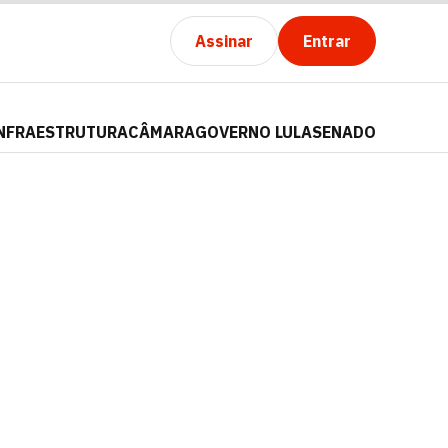
Assinar
Entrar
NFRAESTRUTURA
CÂMARA
GOVERNO LULA
SENADO