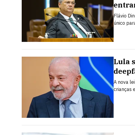
entra
Flávio Di
único par
Lula 
deepf
A nova le
crianças 